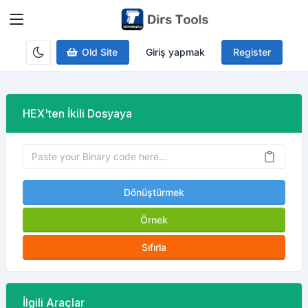
Old Site
Giriş yapmak
Register
HEX'ten İkili Dosyaya
Dönüştürmek
Örnek
Sıfırla
İlgili Araçlar