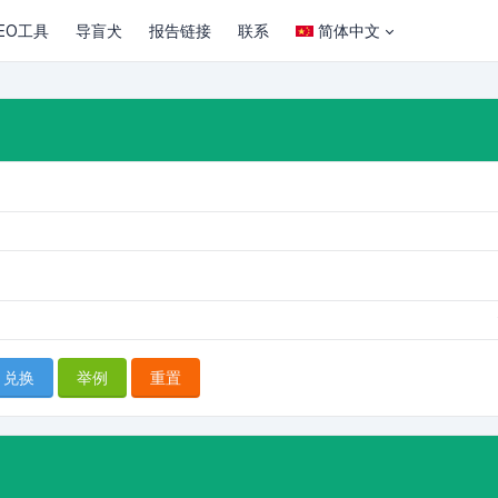
EO工具
导盲犬
报告链接
联系
简体中文
兑换
举例
重置