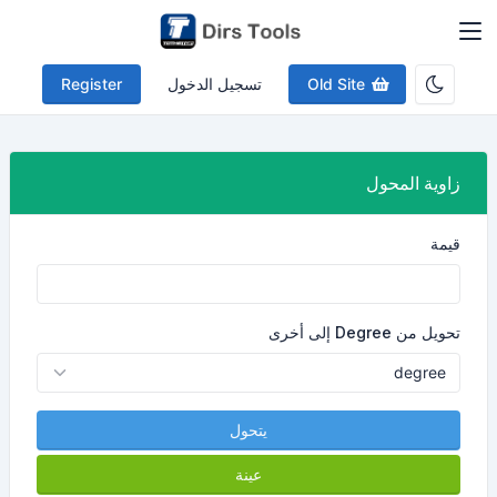
Old Site
تسجيل الدخول
Register
زاوية المحول
قيمة
تحويل من Degree إلى أخرى
يتحول
عينة