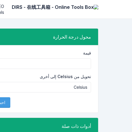
EO
ls
محول درجة الحرارة
قيمة
تحويل من Celsius إلى أخرى
اح
أدوات ذات صلة