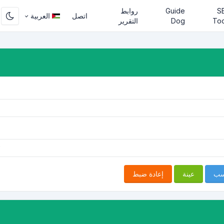
S
Guide
روابط
اتصل
العربية
Too
Dog
التقرير
سب
عينة
إعادة ضبط