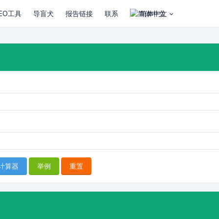
EO工具
导盲犬
报告链接
联系
简体中文
计算器
举例
重置