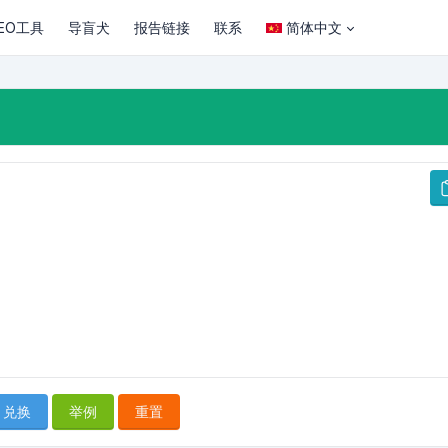
EO工具
导盲犬
报告链接
联系
简体中文
兑换
举例
重置