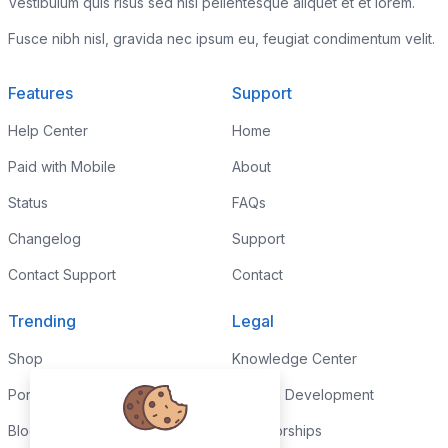
Vestibulum quis risus sed nisl pellentesque aliquet et et lorem.
Fusce nibh nisl, gravida nec ipsum eu, feugiat condimentum velit.
Features
Support
Help Center
Home
Paid with Mobile
About
Status
FAQs
Changelog
Support
Contact Support
Contact
Trending
Legal
Shop
Knowledge Center
Portfolio
Custom Development
Blog
Sponsorships