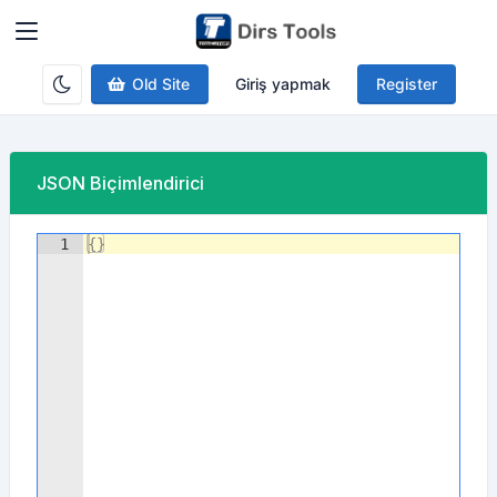
Old Site
Giriş yapmak
Register
JSON Biçimlendirici
1
{
}