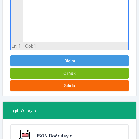
Ln:
1
Col:
1
Biçim
Örnek
Sıfırla
İlgili Araçlar
JSON Doğrulayıcı