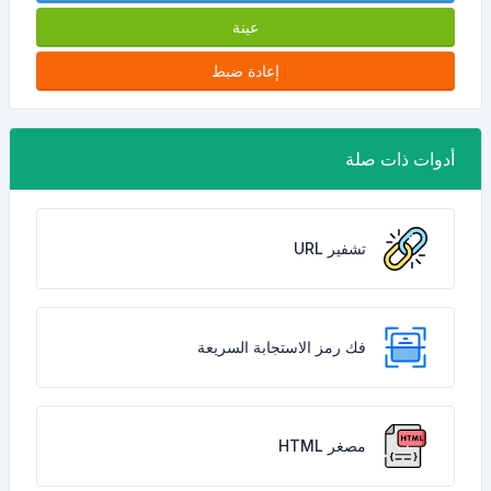
عينة
إعادة ضبط
أدوات ذات صلة
تشفير URL
فك رمز الاستجابة السريعة
مصغر HTML